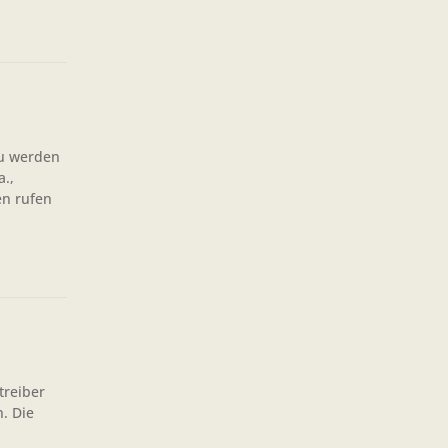
zu werden
a.,
en rufen
treiber
. Die