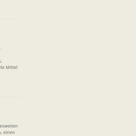
.
,
te Mittel
desweiten
, einen