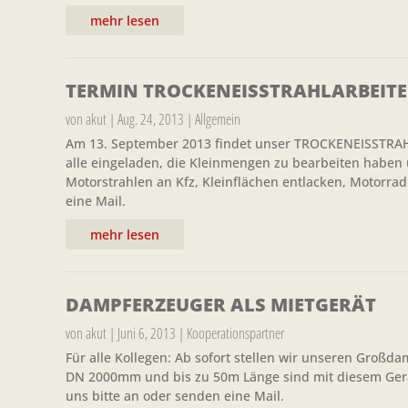
mehr lesen
TERMIN TROCKENEISSTRAHLARBEIT
von
akut
|
Aug. 24, 2013
|
Allgemein
Am 13. September 2013 findet unser TROCKENEISSTRAHL-
alle eingeladen, die Kleinmengen zu bearbeiten haben un
Motorstrahlen an Kfz, Kleinflächen entlacken, Motorrad
eine Mail.
mehr lesen
DAMPFERZEUGER ALS MIETGERÄT
von
akut
|
Juni 6, 2013
|
Kooperationspartner
Für alle Kollegen: Ab sofort stellen wir unseren Großd
DN 2000mm und bis zu 50m Länge sind mit diesem Gerät
uns bitte an oder senden eine Mail.