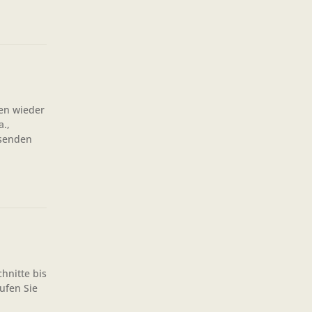
en wieder
a.,
 senden
hnitte bis
ufen Sie