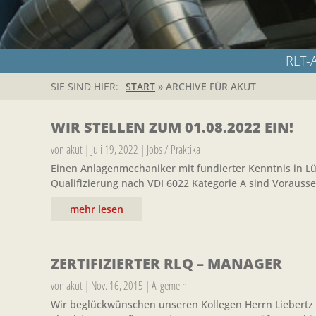
RLT-
SIE SIND HIER:
START
»
ARCHIVE FÜR AKUT
WIR STELLEN ZUM 01.08.2022 EIN!
von
akut
|
Juli 19, 2022
|
Jobs / Praktika
Einen Anlagenmechaniker mit fundierter Kenntnis in L
Qualifizierung nach VDI 6022 Kategorie A sind Vorauss
mehr lesen
ZERTIFIZIERTER RLQ – MANAGER
von
akut
|
Nov. 16, 2015
|
Allgemein
Wir beglückwünschen unseren Kollegen Herrn Liebertz 