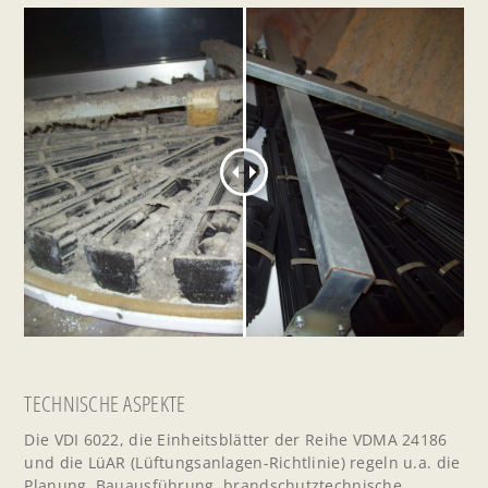
TECHNISCHE ASPEKTE
Die VDI 6022, die Einheitsblätter der Reihe VDMA 24186
und die LüAR (Lüftungsanlagen-Richtlinie) regeln u.a. die
Planung, Bauausführung, brandschutztechnische