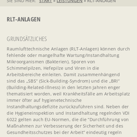
SIE SIND HIER:
START
»
LEISTUNGEN
»
RLT-ANLAGEN
RLT-ANLAGEN
GRUNDSÄTZLICHES
Raumlufttechnische Anlagen (RLT-Anlagen) können durch
fehlende oder mangelhafte Wartung/Instandhaltung
Mikroorganismen (Bakterien), Sporen von
Schimmelpilzen, Hefepilze und Viren in die
Arbeitsbereiche einleiten. Damit zusammenhängend
sind das „SBS“ (Sick-Building-Syndrom) und die „BRI“
(Building-Related-Illness) in den letzten Jahren enger
thematisiert worden, weil Krankheitsfälle am Arbeitsplatz
immer öfter auf hygienetechnische
Instandhaltungsdefizite zurückzuführen sind. Neben der
die Hygieneinspektion und Instandhaltung regelnden VDI
6022 gelten auch EU-Normen, die die “Durchführung von
Maßnahmen zur Verbesserung der Sicherheit und des
Gesundheitsschutzes bei der Arbeit” eindeutig regeln